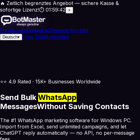
🔥 Zeitlich begrenztes Angebot — sichere Kasse &
sofortige Lizenz!
⏱
01
:
59
:
42
×
Funktionen
Preise
FAQ
Reseller
Kontakt
Free Trial
Anmelden
Deutsch
▾
⭐
⭐ 4.9 Rated · 15K+ Businesses Worldwide
Send Bulk
WhatsApp
Messages
Without Saving Contacts
The #1 WhatsApp marketing software for Windows PC.
Import from Excel, send unlimited campaigns, and let
ChatGPT reply automatically —
no API, no per-message
fees.