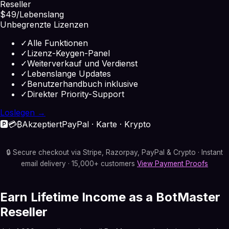
Reseller
$49
/Lebenslang
Unbegrenzte Lizenzen
✓
Alle Funktionen
✓
Lizenz-Keygen-Panel
✓
Weiterverkauf und Verdienst
✓
Lebenslange Updates
✓
Benutzerhandbuch inklusive
✓
Direkter Priority-Support
Loslegen →
🅿️
💳
₿
Akzeptiert
PayPal · Karte · Krypto
🔒 Secure checkout via Stripe, Razorpay, PayPal & Crypto · Instant
email delivery · 15,000+ customers
View Payment Proofs
Earn Lifetime Income as a BotMaster
Reseller