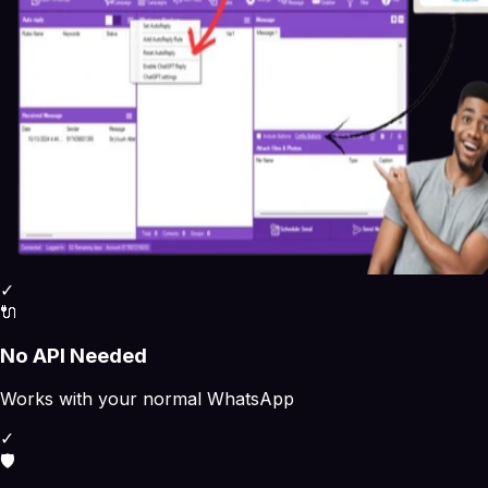
✓
🔌
No API Needed
Works with your normal WhatsApp
✓
🛡️