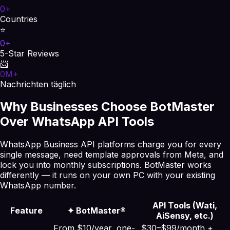
0
+
Countries
⭐
0
+
5-Star Reviews
📨
0
M+
Nachrichten täglich
Why Businesses Choose BotMaster
Over WhatsApp API Tools
WhatsApp Business API platforms charge you for every
single message, need template approvals from Meta, and
lock you into monthly subscriptions. BotMaster works
differently — it runs on your own PC with your existing
WhatsApp number.
API Tools (Wati,
Feature
✦
BotMaster®
AiSensy, etc.)
From $10/year, one-
$30–$99/month +