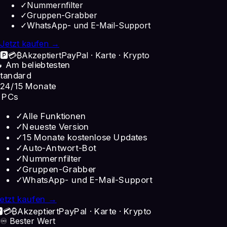
✓
Nummernfilter
✓
Gruppen-Grabber
✓
WhatsApp- und E-Mail-Support
Jetzt kaufen →
🅿️
💳
₿
Akzeptiert
PayPal · Karte · Krypto
 Am beliebtesten
tandard
24
/15 Monate
 PCs
✓
Alle Funktionen
✓
Neueste Version
✓
15 Monate kostenlose Updates
✓
Auto-Antwort-Bot
✓
Nummernfilter
✓
Gruppen-Grabber
✓
WhatsApp- und E-Mail-Support
etzt kaufen →
️
💳
₿
Akzeptiert
PayPal · Karte · Krypto
♾️ Bester Wert