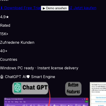
⬇
Download Free Trial
🛒 Jetzt kaufen
▶
Demo ansehen
4.9★
Rated
15K+
Zufriedene Kunden
40+
Countries
Windows PC ready · Instant license delivery
🤖 ChatGPT AI
🛡️ Smart Engine