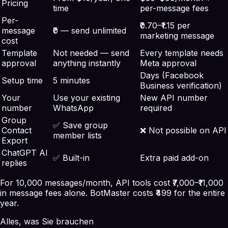
Pricing
time
per-message fees
Per-
₹0.70–₹1.15 per
message
₹0 — send unlimited
marketing message
cost
Template
Not needed — send
Every template needs
approval
anything instantly
Meta approval
Days (Facebook
Setup time
5 minutes
Business verification)
Your
Use your existing
New API number
number
WhatsApp
required
Group
✅ Save group
Contact
❌ Not possible on API
member lists
Export
ChatGPT AI
✅ Built-in
Extra paid add-on
replies
For 10,000 messages/month, API tools cost ₹7,000–₹11,000
in message fees alone. BotMaster costs ₹499 for the entire
year.
Alles, was Sie brauchen